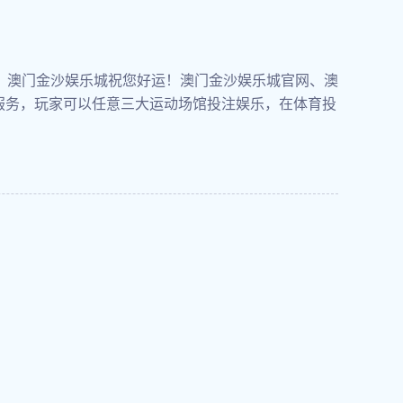
，澳门金沙娱乐城祝您好运！澳门金沙娱乐城官网、澳
服务，玩家可以任意三大运动场馆投注娱乐，在体育投