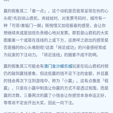
赢的假象其二「差一点」，这个动机是否是常呈现在你的心
头呢?先别说山君机，夹娃娃时、对发票号码时，城市有一
种「可恶!差临门一脚」既惋惜又加倍振奋的感受，会让你
想继续夹或是加倍负责细心地对发票。那若是山君机的大奖
图案差一个或是在连线的上或下方，这类呼之欲出的感受是
否是搔的你心头难耐呢?这类「将近成功」的兴奋感经常成
为玩家的下注动力。「将近连线」的圈套不成不防啊。
赢的假象其三可能会有
澳门金沙娱乐城
玩家在玩山君机时频
仍的碰到赢钱景象，但这些赢的钱不足下注的金额，并且赢
的钱会再次下注到游戏中，称为「小赢」。这有点像是「假
赢」，只是在小赢中制造让你赢的方式不是透过氛围，而是
赢的次数，三番两次的赢了小钱会让你感觉本身命运正好，
等等说不定会开出大奖，因此一向下注。