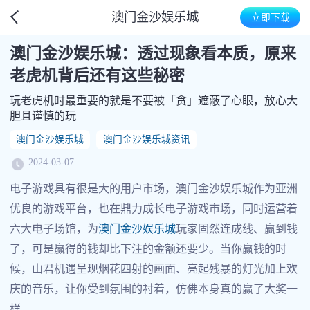
澳门金沙娱乐城
立即下载
澳门金沙娱乐城：透过现象看本质，原来
老虎机背后还有这些秘密
玩老虎机时最重要的就是不要被「贪」遮蔽了心眼，放心大
胆且谨慎的玩
澳门金沙娱乐城
澳门金沙娱乐城资讯
2024-03-07
电子游戏具有很是大的用户市场，澳门金沙娱乐城作为亚洲
优良的游戏平台，也在鼎力成长电子游戏市场，同时运营着
六大电子场馆，为
澳门金沙娱乐城
玩家固然连成线、赢到钱
了，可是赢得的钱却比下注的金额还要少。当你赢钱的时
候，山君机遇呈现烟花四射的画面、亮起残暴的灯光加上欢
庆的音乐，让你受到氛围的衬着，仿佛本身真的赢了大奖一
样。