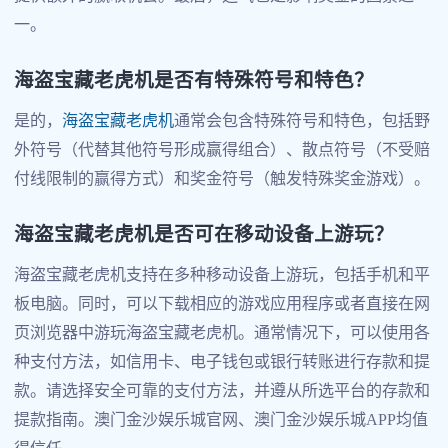
一。
海盗宝藏老虎机是否有特殊符号和特色？
是的，
海盗宝藏老虎机
通常会包含特殊符号和特色，包括野
外符号（代替其他符号形成赢得组合）、散点符号（不受赔
付线限制的赢得方式）和奖金符号（触发特殊奖金游戏）。
海盗宝藏老虎机是否可在移动设备上游玩？
海盗宝藏老虎机支持在多种移动设备上游玩，包括手机和平
板电脑。同时，可以下载相应的游戏应用程序或者直接在网
页浏览器中游玩海盗宝藏老虎机。通常情况下，可以使用各
种支付方法，如信用卡、电子钱包或银行转账进行存款和提
款。请选择安全可靠的支付方法，并遵从所选平台的存款和
提款指南。澳门金沙娱乐城官网、澳门金沙娱乐城APP均值