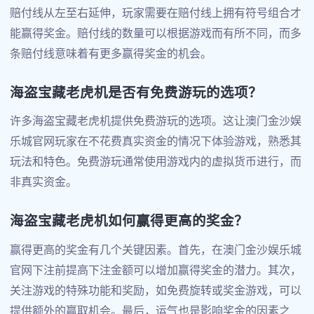
赔付线从左至右延伸，玩家需要在赔付线上拥有符号组合才
能赢得奖金。赔付线的数量可以根据游戏而有所不同，而多
条赔付线意味着有更多赢得奖金的机会。
海盗宝藏老虎机是否有免费游玩的选项？
许多海盗宝藏老虎机提供免费游玩的选项。这让澳门金沙娱
乐城官网玩家在不花费真实资金的情况下体验游戏，熟悉其
玩法和特色。免费游玩通常使用游戏内的虚拟货币进行，而
非真实资金。
海盗宝藏老虎机如何赢得更高的奖金？
赢得更高的奖金有几个关键因素。首先，在澳门金沙娱乐城
官网下注前提高下注金额可以增加赢得奖金的潜力。其次，
关注游戏的特殊功能和奖励，如免费旋转或奖金游戏，可以
提供额外的赢取机会。最后，运气也是影响奖金的因素之