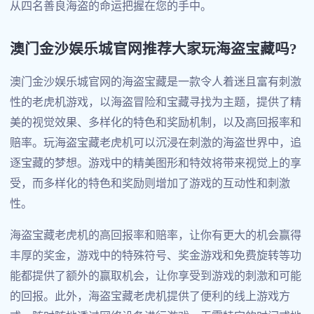
从四名善良海盗的命运把握在您的手中。
澳门金沙娱乐城官网推荐大家玩海盗宝藏吗?
澳门金沙娱乐城官网的海盗宝藏是一款令人着迷且富有刺激
性的老虎机游戏，以海盗冒险和宝藏寻找为主题，提供了精
美的视觉效果、多样化的特色和奖励机制，以及高回报率和
赔率。玩海盗宝藏老虎机可以沉浸在刺激的海盗世界中，追
逐宝藏的梦想。游戏中的精美图形和特效将带来视觉上的享
受，而多样化的特色和奖励则增加了游戏的互动性和刺激
性。
海盗宝藏老虎机的高回报率和赔率，让你有更大的机会赢得
丰厚的奖金，游戏中的特殊符号、奖金游戏和免费旋转等功
能都提供了额外的赢取机会，让你享受到游戏的刺激和可能
的回报。此外，海盗宝藏老虎机提供了便利的线上游戏方