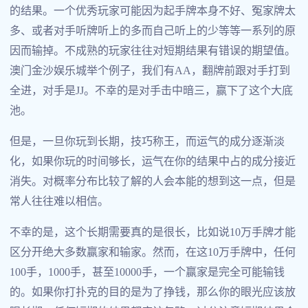
的结果。一个优秀玩家可能因为起手牌本身不好、冤家牌太
多、或者对手听牌听上的多而自己听上的少等等一系列的原
因而输掉。不成熟的玩家往往对短期结果有错误的期望值。
澳门金沙娱乐城举个例子，我们有AA，翻牌前跟对手打到
全进，对手是JJ。不幸的是对手击中暗三，赢下了这个大底
池。
但是，一旦你玩到长期，技巧称王，而运气的成分逐渐淡
化，如果你玩的时间够长，运气在你的结果中占的成分接近
消失。对概率分布比较了解的人会本能的想到这一点，但是
常人往往难以相信。
不幸的是，这个长期需要真的是很长，比如说10万手牌才能
区分开绝大多数赢家和输家。然而，在这10万手牌中，任何
100手，1000手，甚至10000手，一个赢家是完全可能输钱
的。如果你打扑克的目的是为了挣钱，那么你的眼光应该放