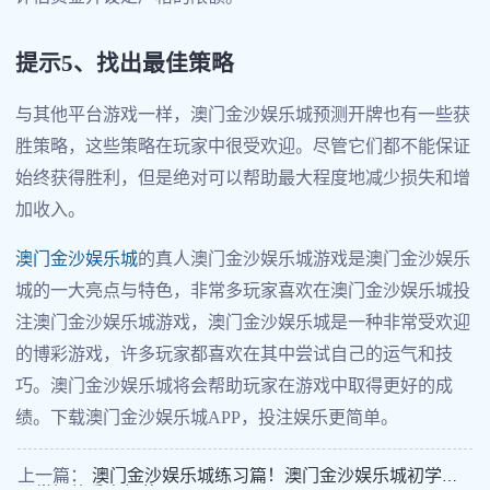
提示5、找出最佳策略
与其他平台游戏一样，澳门金沙娱乐城预测开牌也有一些获
胜策略，这些策略在玩家中很受欢迎。尽管它们都不能保证
始终获得胜利，但是绝对可以帮助最大程度地减少损失和增
加收入。
澳门金沙娱乐城
的真人澳门金沙娱乐城游戏是澳门金沙娱乐
城的一大亮点与特色，非常多玩家喜欢在澳门金沙娱乐城投
注澳门金沙娱乐城游戏，澳门金沙娱乐城是一种非常受欢迎
的博彩游戏，许多玩家都喜欢在其中尝试自己的运气和技
巧。澳门金沙娱乐城将会帮助玩家在游戏中取得更好的成
绩。下载澳门金沙娱乐城APP，投注娱乐更简单。
上一篇：
澳门金沙娱乐城练习篇！澳门金沙娱乐城初学者