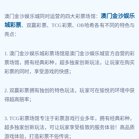
澳门金沙娱乐
澳门金沙娱乐城同时运营的四大彩票场馆：
城彩票
、双赢彩票、TCG彩票、OB哈希各有不同的特色与
亮点：
1. 澳门金沙娱乐城彩票场馆是澳门金沙娱乐城官方自营的彩
票场馆，拥有经典彩种，超多独家创新玩法，让玩家在购买
彩票的同时，享受游戏的快感；
2. 双赢彩票拥有独创的特色玩法，玩家可在愉悦的环境中获
得超高赔率；
3. TCG彩票场馆专注于彩票游戏行业多年，拥有经典彩种，
超多独家创新玩法，可让玩家享受极致的服务体验！高品质
游戏体验，打造彩票不俗传说；